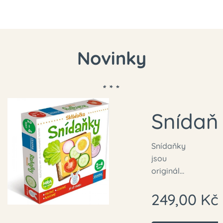
Novinky
á
Snídaň
avka
Snídaňky
jsou
ea
originální
skládačk
249,00
Kč
a a hra v
jednom
pro děti