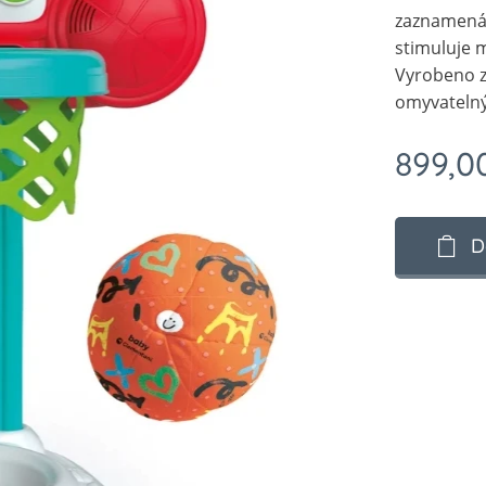
zaznamenává
stimuluje 
Vyrobeno z 
omyvatelný.
899,0
D