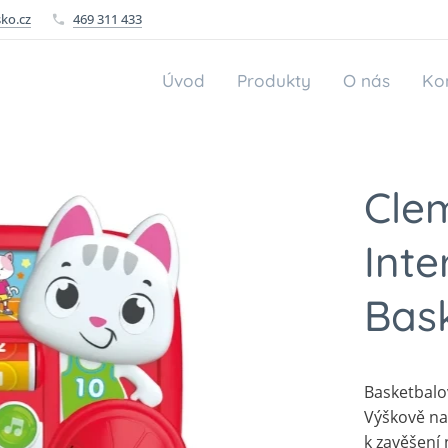
ko.cz
469 311 433
Úvod
Produkty
O nás
Ko
Cle
Inte
Bas
Basketbalov
Výškově na
k zavěšení 