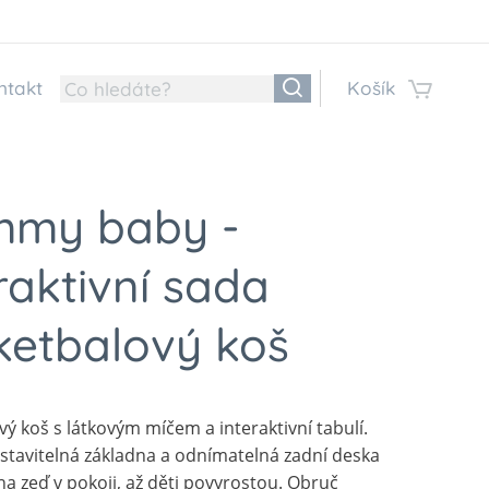
ntakt
Košík
mmy baby -
raktivní sada
ketbalový koš
ý koš s látkovým míčem a interaktivní tabulí.
stavitelná základna a odnímatelná zadní deska
na zeď v pokoji, až děti povyrostou. Obruč