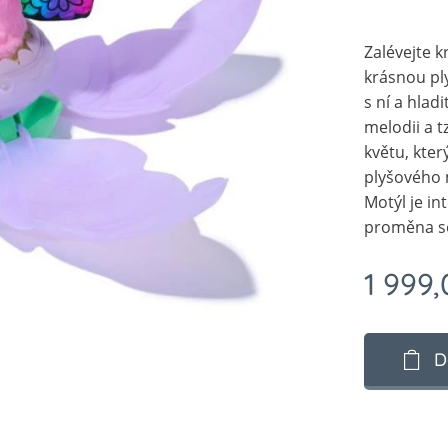
Zalévejte k
krásnou ply
s ní a hladi
melodii a t
květu, kter
plyšového m
Motýl je in
proměna se
1 999,
D