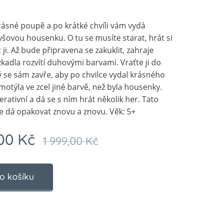
rásné poupě a po krátké chvíli vám vydá
šovou housenku. O tu se musíte starat, hrát si
t ji. Až bude připravena se zakuklit, zahraje
zkadla rozvítí duhovými barvami. Vraťte ji do
ý se sám zavře, aby po chvilce vydal krásného
otýla ve zcel jiné barvě, než byla housenky.
terativní a dá se s ním hrát několik her. Tato
 dá opakovat znovu a znovu. Věk: 5+
00
Kč
1 999,00
Kč
o košíku