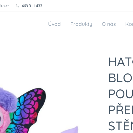
ko.cz
469 311 433
Úvod
Produkty
O nás
Ko
HAT
BL
POU
PŘE
STĚ