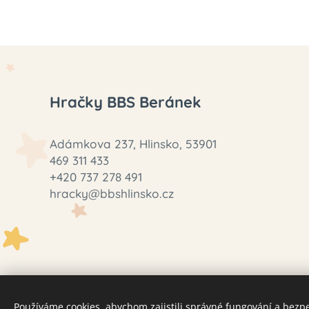
Hračky BBS Beránek
Adámkova 237, Hlinsko, 53901
469 311 433
+420 737 278 491
hracky@bbshlinsko.cz
Používáme cookies, abychom zajistili správné fungování a bezp