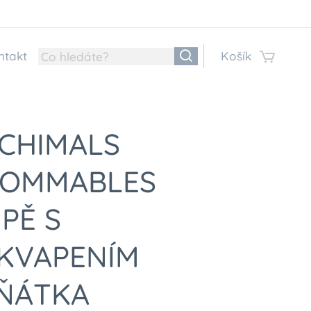
ntakt
Košík
CHIMALS
OOMMABLES
PĚ S
KVAPENÍM
ŇÁTKA