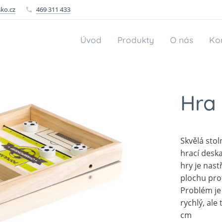
ko.cz
469 311 433
Úvod
Produkty
O nás
Ko
Hra 
Skvělá stol
hrací desk
hry je nast
plochu pro
Problém je 
rychlý, ale
cm