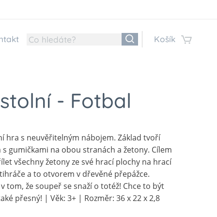
ntakt
Košík
stolní - Fotbal
ní hra s neuvěřitelným nábojem. Základ tvoří
a s gumičkami na obou stranách a žetony. Cílem
řílet všechny žetony ze své hrací plochy na hrací
tihráče a to otvorem v dřevěné přepážce.
v tom, že soupeř se snaží o totéž! Chce to být
 také přesný! | Věk: 3+ | Rozměr: 36 x 22 x 2,8