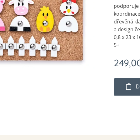
podporuje 
koordinace
dřevěná kl
a design če
0,8 x 23 x 
5+
249,0
D