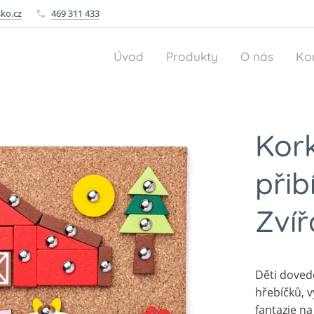
ko.cz
469 311 433
Úvod
Produkty
O nás
Ko
Kor
přib
Zvíř
Děti doved
hřebíčků, 
fantazie na