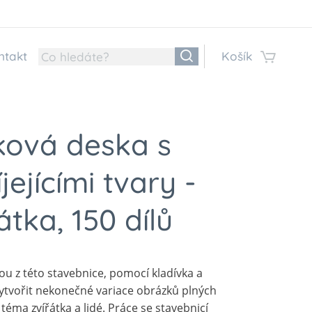
ntakt
Košík
ková deska s
íjejícími tvary -
átka, 150 dílů
ou z této stavebnice, pomocí kladívka a
vytvořit nekonečné variace obrázků plných
 téma zvířátka a lidé. Práce se stavebnicí