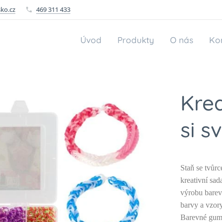
ko.cz
469 311 433
Úvod
Produkty
O nás
Ko
Krea
si s
Staň se tvůr
kreativní sad
výrobu barev
barvy a vzory
Barevné gumi