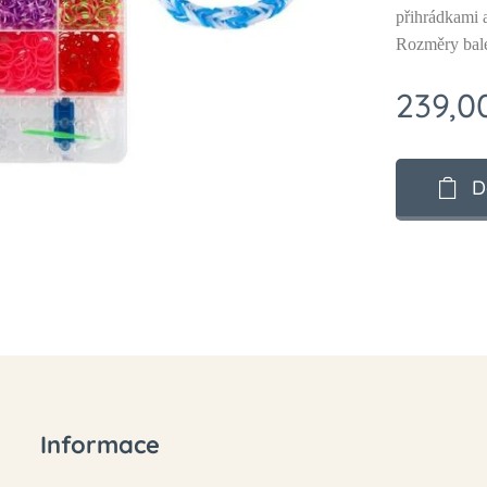
přihrádkami a
Rozměry bale
239,0
D
Informace