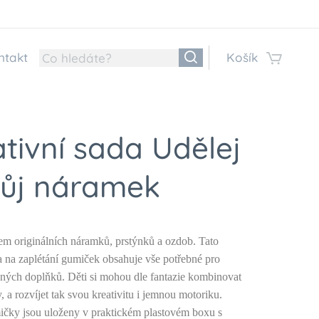
ntakt
Košík
tivní sada Udělej
vůj náramek
cem originálních náramků, prstýnků a ozdob. Tato
a na zaplétání gumiček obsahuje vše potřebné pro
ných doplňků. Děti si mohou dle fantazie kombinovat
, a rozvíjet tak svou kreativitu i jemnou motoriku.
čky jsou uloženy v praktickém plastovém boxu s