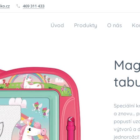
ko.cz
469 311 433
Úvod
Produkty
O nás
Ko
Magn
tabu
Speciální k
a znovu... 
popustí uzd
výtvorů a d
jednorožci!