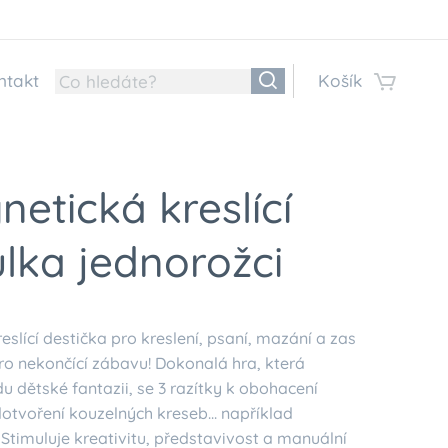
ntakt
Košík
etická kreslící
lka jednorožci
reslící destička pro kreslení, psaní, mazání a zas
pro nekončící zábavu! Dokonalá hra, která
u dětské fantazii, se 3 razítky k obohacení
otvoření kouzelných kreseb... například
 Stimuluje kreativitu, představivost a manuální