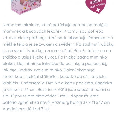
Nemocné miminko, které potřebuje pomoc od malých
maminek či budoucích lékařek. K tomu jsou potřeba
zdravotnické potřeby, které sada obsahuje. Panenka má
měkké tělo a je se zvukem a světlem. Po stisknutí ručičky
jí zčervenají tvářičky a začne kašlat. Přilož stetoskop na
srdíčko a uslyšíš jeho tlukot. Po injekci začne miminko
plakat. Dej miminku lahvičku do pusinky a poslouchej,
jak pije. Uzdrav svoje miminko. Balení obsahuje
stetoskop, injekční stříkačku, kukátko do uší, lahvičku,
krabičku s nápisem VITAMÍNY a kartu pacienta. Panenka
je velikosti 36 cm. Baterie 3x AG13 jsou součástí balení a
slouží pouze pro předváděcí účely, doporučujeme
baterie vyměnit za nové. Rozměry balení 37 x 31 x 17 cm
Vhodné pro děti od 3 let