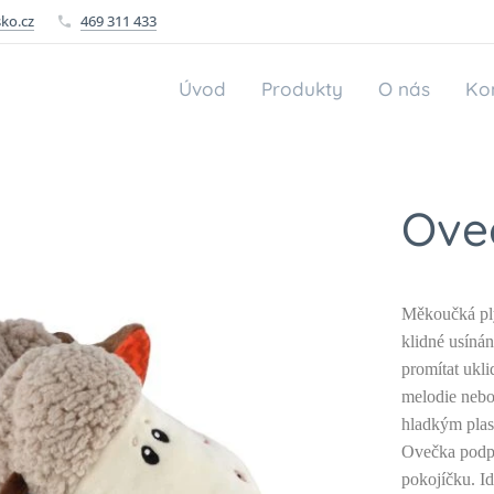
ko.cz
469 311 433
Úvod
Produkty
O nás
Ko
Ove
Měkoučká ply
klidné usínán
promítat ukli
melodie nebo
hladkým plas
Ovečka podpo
pokojíčku. Id