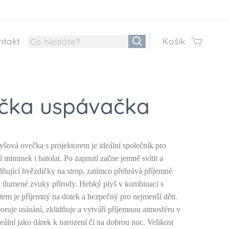
ntakt
Košík
čka uspávačka
šová ovečka s projektorem je ideální společník pro
í miminek i batolat. Po zapnutí začne jemně svítit a
dňující hvězdičky na strop, zatímco přehrává příjemné
 tlumené zvuky přírody. Hebký plyš v kombinaci s
tem je příjemný na dotek a bezpečný pro nejmenší děti.
ruje usínání, zklidňuje a vytváří příjemnou atmosféru v
eální jako dárek k narození či na dobrou noc. Velikost