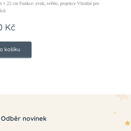
m × 22 cm Funkce: zvuk, světlo, projekce Vhodné pro
íců
0
Kč
o košíku
Odběr novinek