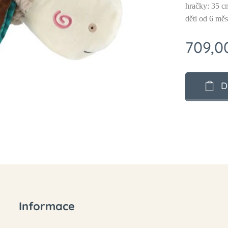
hračky: 35 c
děti od 6 měs
709,0
D
Informace