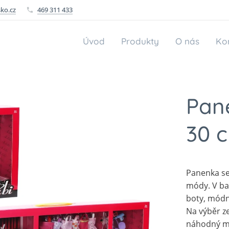
ko.cz
469 311 433
Úvod
Produkty
O nás
Ko
Pan
30 c
Panenka se
módy. V ba
boty, módn
Na výběr ze
náhodný mi