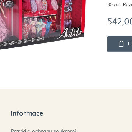
30 cm. Rozm
542,0
D
Informace
Pravidla ochrany soukromí