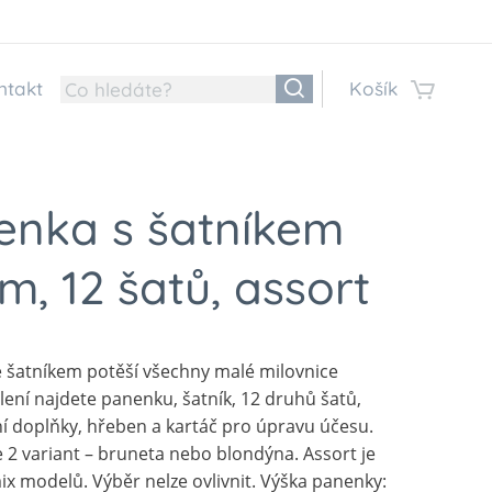
ntakt
Košík
enka s šatníkem
m, 12 šatů, assort
 šatníkem potěší všechny malé milovnice
lení najdete panenku, šatník, 12 druhů šatů,
í doplňky, hřeben a kartáč pro úpravu účesu.
 2 variant – bruneta nebo blondýna. Assort je
x modelů. Výběr nelze ovlivnit. Výška panenky: