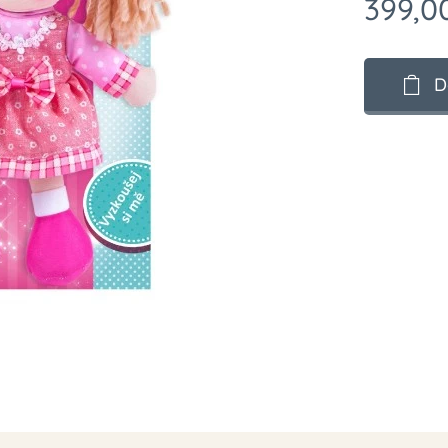
399,0
D