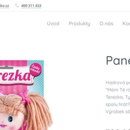
ko.cz
469 311 433
Úvod
Produkty
O nás
Ko
Pan
Hadrová pa
"Mám Tě rá
Terezka, T
spolu hrát?
Výrobek ob