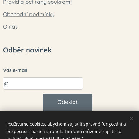
Pravidla ochrany soukromí
Obchodní podmínky
O nás
Odběr novinek
Váš e-mail
Odeslat
Používáme cookies, abychom zajistili správné fungování a
bezpečnost našich stránek. Tím vám můžeme zajistit tu
Cookies
nejlepší zkušenost při jejich návštěvě.