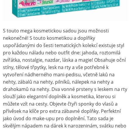
S touto mega kosmetickou sadou jsou možnosti
nekonečné! S touto kosmetikou a doplňky
uspořádanými do šesti tematických kolekcí existuje styl
pro každou náladu nebo outfit dne: jahoda, roztomilá
zvířátka, nostalgie, nazdar, láska a magie! Obsahuje oční
stíny, tělové třpytky, lesk na rty a vše potřebné k
vytvoření nádherného mani-pedisu, včetně laků na
nehty, zábalů na nehty, pilníků, nálepek na nehty a
drahokamů na nehty. Dva vonné prsteny s leskem na rty
slouží jako elegantní doplněk a kosmetika, kterou si
můžete vzít na cesty. Objevte čtyři sponky do vlasů a
přívěsek na klíče pro extra zábavné doplňky. Perfektní
jako úvod do make-upu pro doplnění. Tato sada je
skvělým nápadem na dárek k narozeninám, svátku nebo